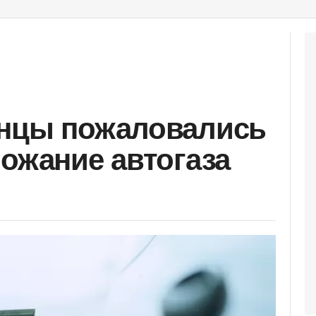
анцы пожаловались
рожание автогаза