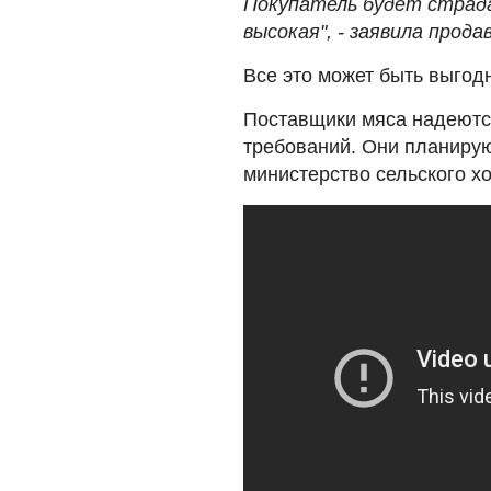
Покупатель будет страда
высокая", - заявила прода
Все это может быть выгод
Поставщики мяса надеются
требований. Они планиру
министерство сельского хо