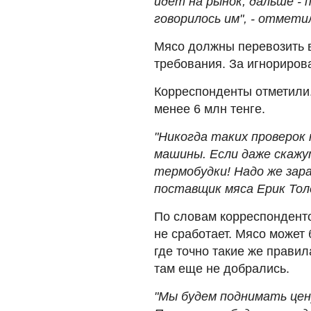
идет на рынок, дальше -
говорилось им", - отметил
Мясо должны перевозить в
требования. За игнориров
Корреспонденты отметили.
менее 6 млн тенге.
"Никогда таких проверок 
машины. Если даже скажут
термобудки! Надо же зара
поставщик мяса Ерик Тол
По словам корреспонденто
не сработает. Мясо может 
где точно такие же прави
там еще не добрались.
"Мы будем поднимать цен