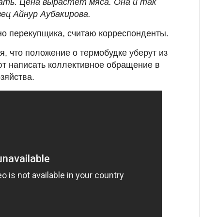
ть. Цена вырастет мяса. Она и так
вец
Айнур Аубакирова.
но перекупщика, считаю корреспонденты.
, что положение о термобудке уберут из
ют написать коллективное обращение в
зяйства.