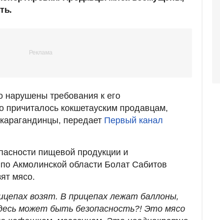
ть.
то нарушены требования к его
то причиталось кокшетауским продавцам,
т карагандинцы, передает
Первый канал
пасности пищевой продукции и
по Акмолинской области Болат Сабитов
ят мясо.
рицепах возят. В прицепах лежат баллоны,
десь может быть безопасность?! Это мясо