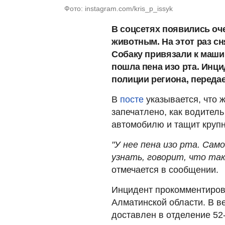
Фото: instagram.com/kris_p_issyk
В соцсетях появились оч
животным. На этот раз с
Собаку привязали к машин
пошла пена изо рта. Инц
полиции региона, переда
В
посте
указывается, что ж
запечатлено, как водител
автомобилю и тащит крупн
"У нее пена изо рта. Сам
узнать, говорит, что так
отмечается в сообщении.
Инцидент прокомментиров
Алматинской области. В в
доставлен в отделение 52