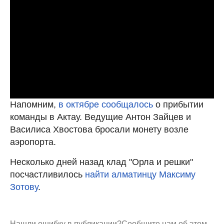
Напомним,
в октябре сообщалось
о прибытии
команды в Актау. Ведущие Антон Зайцев и
Василиса Хвостова бросали монету возле
аэропорта.
Несколько дней назад клад "Орла и решки"
посчастливилось
найти алматинцу Максиму
Зотову
.
Нашли ошибку в публикации?
Сообщите нам об этом.