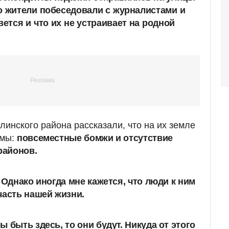
о
жители
побеседовали
с
журналистами
и
вется
и
что
их
не
устраивает
на
родной
нского района рассказали, что на их земле
емы:
повсеместные бомжи и отсутствие
районов.
 Однако иногда мне кажется, что люди к ним
часть нашей жизни.
 быть здесь, то они будут. Никуда от этого