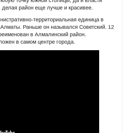
любую точку южной столицы, да и власти
, делая район еще лучше и красивее.
инистративно-территориальная единица в
 Алматы. Раньше он назывался Советский. 12
реименован в Алмалинский район.
ожен в самом центре города.