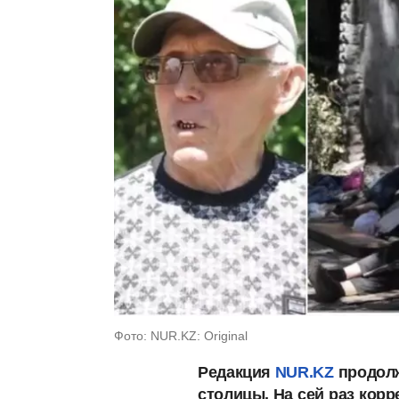
Фото: NUR.KZ: Original
Редакция
NUR.KZ
продол
столицы. На
сей
раз
корр