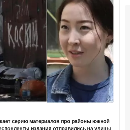
жает
серию
материалов
про
районы
южной
еспонденты
издания
отправились
на улицы