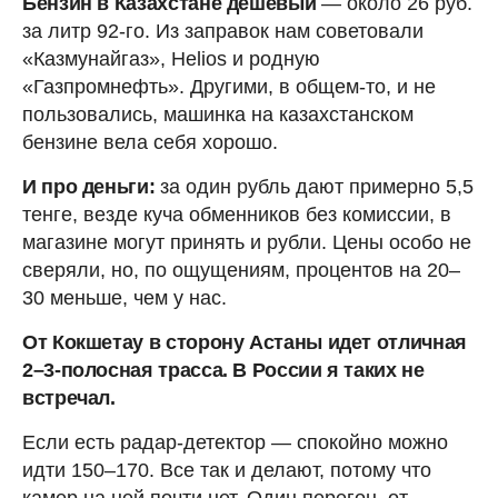
Бензин в Казахстане дешевый
— около 26 руб.
за литр 92-го. Из заправок нам советовали
«Казмунайгаз», Helios и родную
«Газпромнефть». Другими, в общем-то, и не
пользовались, машинка на казахстанском
бензине вела себя хорошо.
И про деньги:
за один рубль дают примерно 5,5
тенге, везде куча обменников без комиссии, в
магазине могут принять и рубли. Цены особо не
сверяли, но, по ощущениям, процентов на 20–
30 меньше, чем у нас.
От Кокшетау в сторону Астаны идет отличная
2–3-полосная трасса. В России я таких не
встречал.
Если есть радар-детектор — спокойно можно
идти 150–170. Все так и делают, потому что
камер на ней почти нет. Один перегон, от