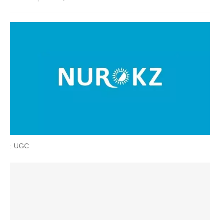
: UGC