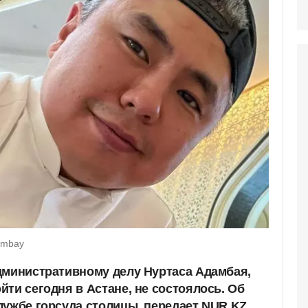
ambay
дминистративному делу Нуртаса Адамбая,
ти сегодня в Астане, не состоялось. Об
лужбе горсуда столицы, передает NUR.KZ.