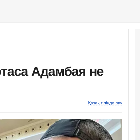
ртаса Адамбая не
Қазақ тілінде оқу