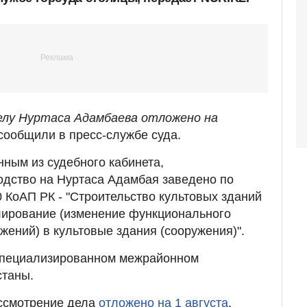
делу Нуртаса Адамбаева отложено на
 сообщили в пресс-службе суда.
нным из судебного кабинета,
одство на Нуртаса Адамбая заведено по
90 КоАП РК - "Строительство культовых зданий
лирование (изменение функционального
жений) в культовые здания (сооружения)".
Специализированном межрайонном
станы.
ассмотрение дела
отложено на 1 августа
.