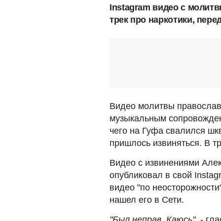
Instagram видео с молит
трек про наркотики, пере
Видео молитвы православ
музыкальным сопровожден
чего на Гуфа свалился шк
пришлось извиняться. В т
Видео с извинениями Алек
опубликовал в свой Instag
видео "по неосторожности"
нашел его в Сети.
"Был неправ. Каюсь"
, - г