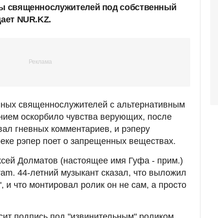
вы священнослужителей под собственный
дает NUR.KZ.
ных священнослужителей с альтернативным
ием оскорбило чувства верующих, после
вал гневных комментариев, и рэперу
реке рэпер поет о запрещенных веществах.
сей Долматов (настоящее имя Гуфа - прим.)
ram. 44-летний музыкант сказал, что выложил
, и что монтировал ролик он не сам, а просто
ласит подпись под "извинительным" роликом.