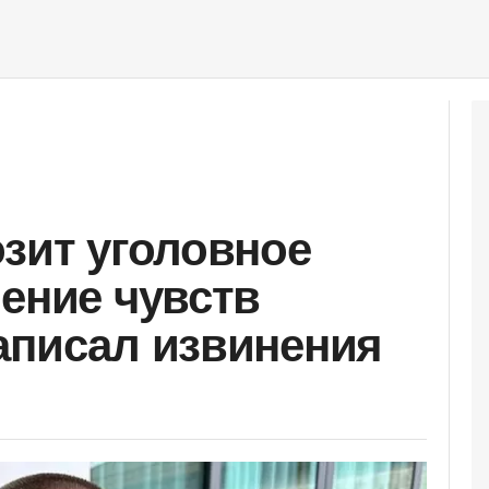
озит уголовное
ление чувств
аписал извинения