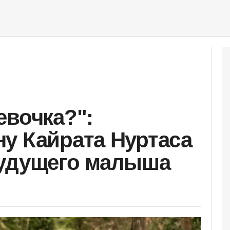
евочка?":
у Кайрата Нуртаса
будущего малыша