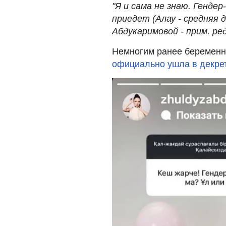
"Я и сама не знаю. Генде
приедет (Алау - средняя
Абдукаримовой - прим. ред.
Немногим ранее беремен
официально ушла в декрет