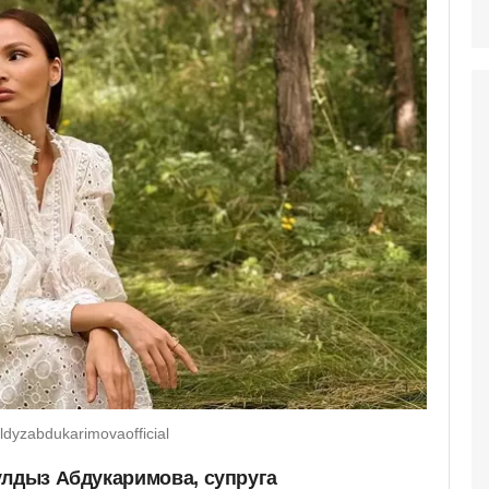
dyzabdukarimovaofficial
улдыз Абдукаримова, супруга