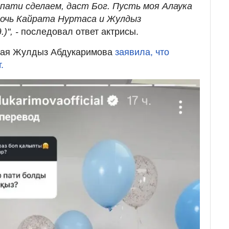
р-пати сделаем, даст Бог. Пусть моя Алаука
 дочь Кайрата Нуртаса и Жулдыз
)", -
последовал ответ актрисы.
ная Жулдыз Абдукаримова
заявила, что
.