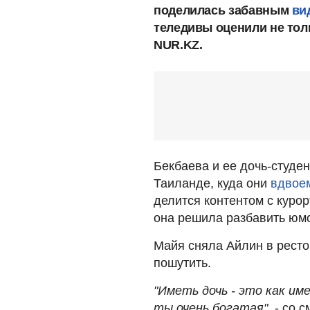
поделилась забавным
ви
теледивы оценили не толь
NUR.KZ.
Бекбаева и ее дочь-студе
Таиланде, куда они
вдвоем
делится контентом с куро
она решила разбавить юм
Майя сняла Айлин в рест
пошутить.
"Иметь дочь - это как им
ты очень богатая"
, - со