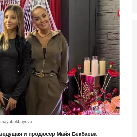
m/mayabekbayeva
 ведущая и продюсер Майя Бекбаева