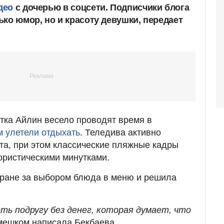
део
с дочерью в соцсети. Подписчики блога
ко юмор, но и красоту девушки, передает
нтка Айлин весело проводят время в
 улетели отдыхать
. Теледива активно
рта, при этом классические пляжные кадры
ористическими минутками.
оране за выбором блюда в меню и решила
еть подругу без денег, которая думает, что
 смешком написала Бекбаева.