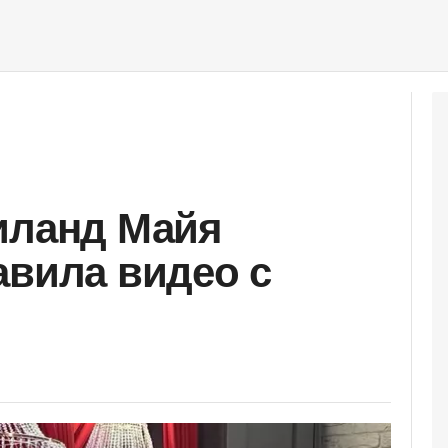
иланд Майя
авила видео с