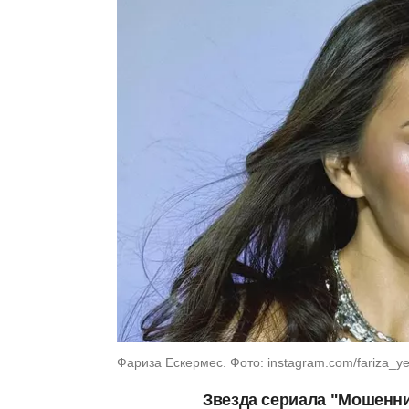
Фариза Ескермес. Фото: instagram.com/fariza_y
Звезда сериала "Мошенни