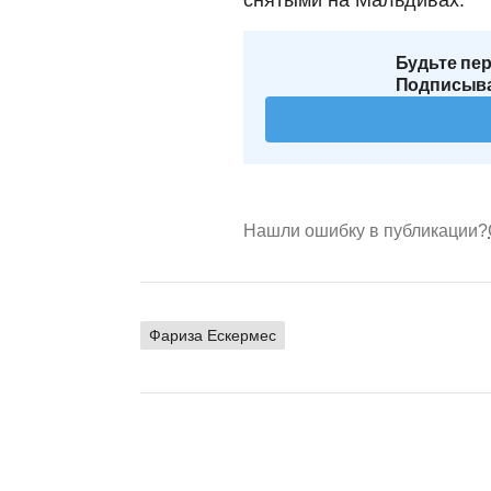
снятыми на Мальдивах.
Будьте пер
Подписыва
Нашли ошибку в публикации?
Фариза Ескермес