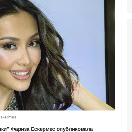
eskermes
ки" Фариза Ескермес опубликовала