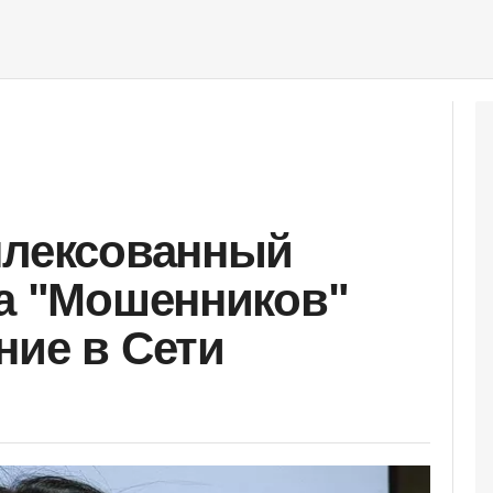
плексованный
да "Мошенников"
ние в Сети