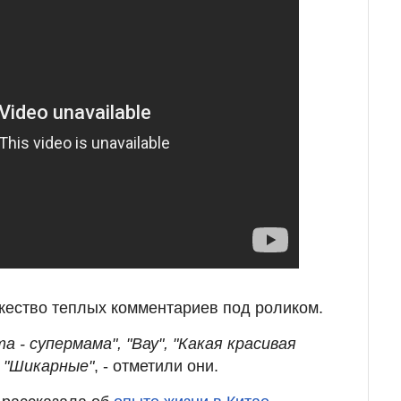
жество теплых комментариев под роликом.
а - супермама", "Вау", "Какая красивая
, "Шикарные"
, - отметили они.