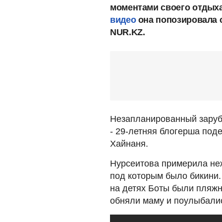
моментами своего отдыха
видео
она попозировала с
NUR.KZ.
Незапланированный заруб
- 29-летняя блогерша под
Хайнаня.
Нурсеитова примерила неж
под которым было бикини. 
на детях Боты были пляжн
обняли маму и поулыбалис