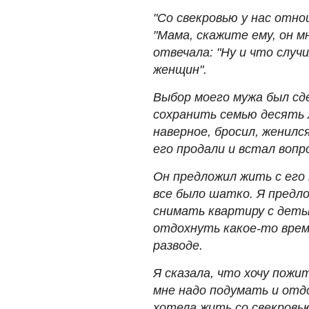
"Со свекровью у нас отно
"Мама, скажите ему, он м
отвечала: "Ну и что случ
женщин".
Выбор моего мужа был сде
сохранить семью десять 
наверное, бросил, женилс
его продали и встал вопр
Он предложил жить с его 
все было шатко. Я предло
снимать квартиру с детьми
отдохнуть какое-то время
разводе.
Я сказала, что хочу пожи
мне надо подумать и отдо
хотела жить со свекровь