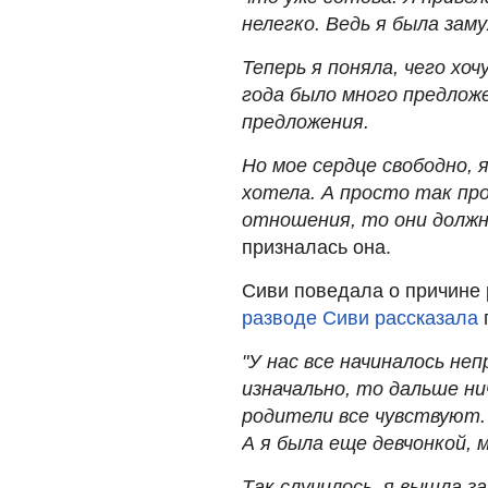
нелегко. Ведь я была зам
Теперь я поняла, чего хоч
года было много предлож
предложения.
Но мое сердце свободно, 
хотела. А просто так про
отношения, то они должны
призналась она.
Сиви поведала о причине 
разводе Сиви рассказала
"У нас все начиналось не
изначально, то дальше н
родители все чувствуют.
А я была еще девчонкой, 
Так случилось, я вышла з