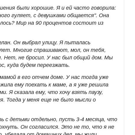
шения были хорошие. Я и ей часто говорила:
ного гуляет, с девушками общается". Она
илось? Мир на 90 процентов состоит из
лан. Он выбрал улицу. Я пыталась
лет. Многие спрашивают, мол, он тебя,
я. Нет, не бросил. У нас был общий дом. Мы
ос, куда будем переезжать.
мамой в его отчем доме. У нас тогда уже
жила ему поехать к маме, а я уже решила
. Я сказала ему, что хочу взять паузу,
. Тогда у меня еще не было мысли о
ть с детьми отдельно, пусть 3-4 месяца, что
хнуть. Он согласился. Это не то, что я не
ю, убегала от домашних дел, мы жили