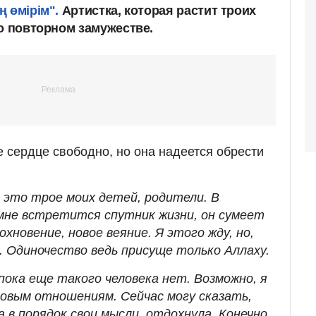
ң өмірім".
Артистка, которая растит троих
 о повторном замужестве.
е сердце свободно, но она надеется обрести
- это трое моих детей, родители. В
 мне встретится спутник жизни, он сумеет
хновение, новое веяние. Я этого жду, но,
я. Одиночество ведь присуще только Аллаху.
 пока еще такого человека нет. Возможно, я
новым отношениям. Сейчас могу сказать,
а в порядок свои мысли, отдохнула. Конечно,