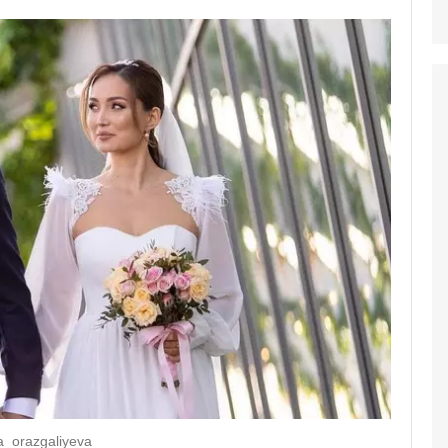
_orazgaliyeva