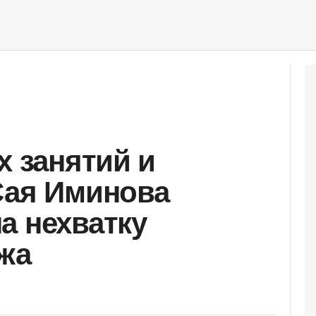
х занятий и
Сая Иминова
а нехватку
жа