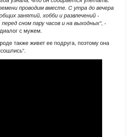
огда узнала, что он собирается улетать:
ремени проводим вместе. С утра до вечера
общих занятий, хобби и развлечений -
 перед сном пару часов и на выходных"
, -
 диалог с мужем.
ороде также живет ее подруга, поэтому она
 сошлись".