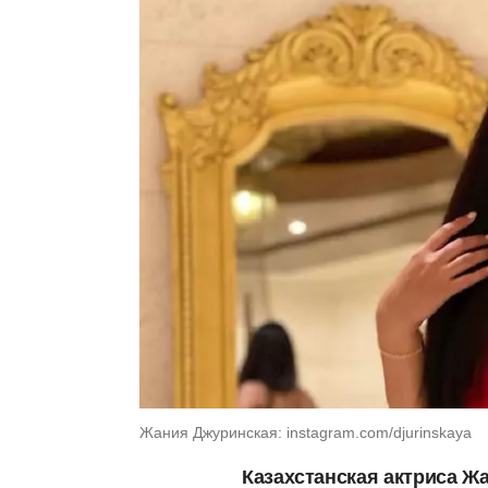
Жания Джуринская: instagram.com/djurinskaya
Казахстанская актриса Ж