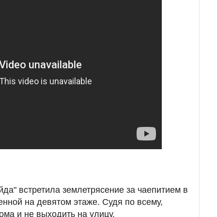
йда" встретила землетрясение за чаепитием в
енной на девятом этаже. Судя по всему,
ома и не выходить на улицу.