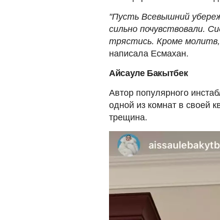
"Пусть Всевышний убереж
сильно почувствовали. Сид
трястись. Кроме молитв,
написала Есмахан.
Айсауле Бакытбек
Автор популярного инста
одной из комнат в своей к
трещина.