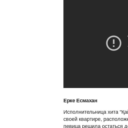
Ерке Есмахан
Исполнительница хита "Қа
своей квартире, располож
певица решила остаться д