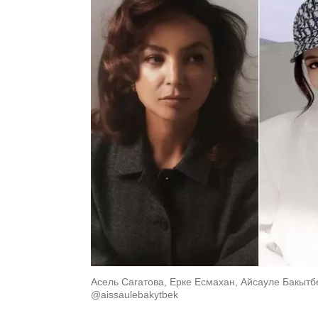
Асель Сагатова, Ерке Есмахан, Айсауле Бакытб
@aissaulebakytbek