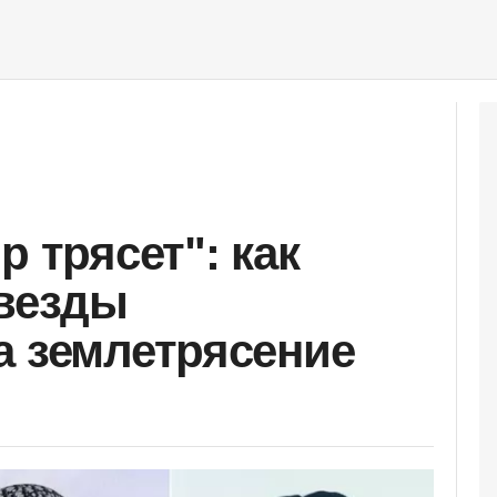
р трясет": как
звезды
а землетрясение