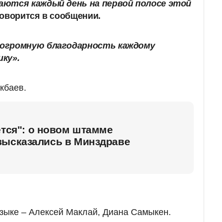
ются каждый день на первой полосе этой
говорится в сообщении.
огромную благодарность каждому
ку».
кбаев.
ется": о новом штамме
высказались в Минздраве
языке – Алексей Маклай, Диана Самыкен.