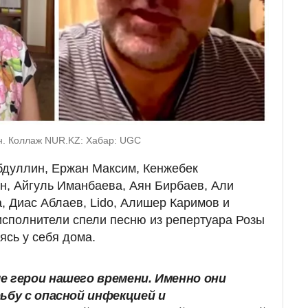
н. Коллаж NUR.KZ: Хабар: UGC
бдуллин, Ержан Максим, Кенжебек
н, Айгуль Иманбаева, Аян Бирбаев, Али
, Диас Аблаев, Lido, Алишер Каримов и
исполнители спели песню из репертуара Розы
сь у себя дома.
е герои нашего времени. Именно они
ьбу с опасной инфекцией и