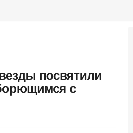
звезды посвятили
 борющимся с