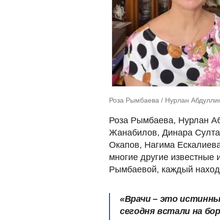
Роза Рымбаева / Нурлан Абдулли
Роза Рымбаева, Нурлан А
Жанабилов, Динара Султа
Окапов, Нагима Ескалиева
многие другие известные 
Рымбаевой, каждый находя
«Врачи – это истинны
сегодня встали на бор