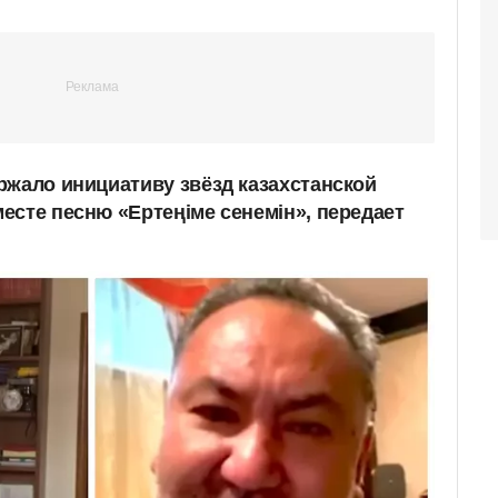
ржало инициативу звёзд казахстанской
есте песню «Ертеңіме сенемін», передает