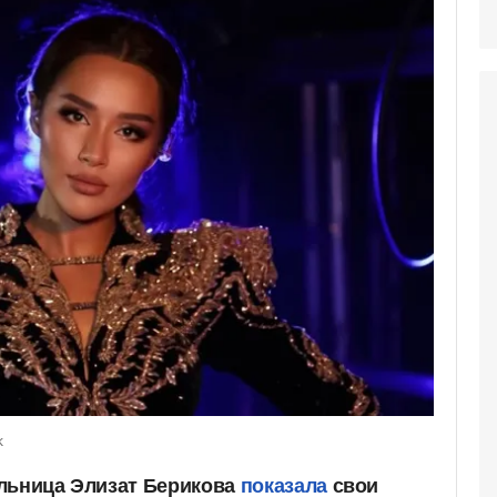
k
льница Элизат Берикова
показала
свои