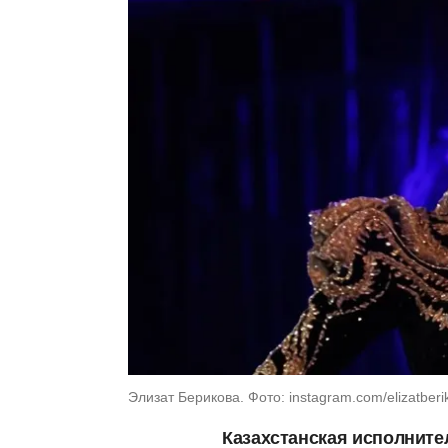
Элизат Берикова. Фото: instagram.com/elizatberi
Казахстанская исполните