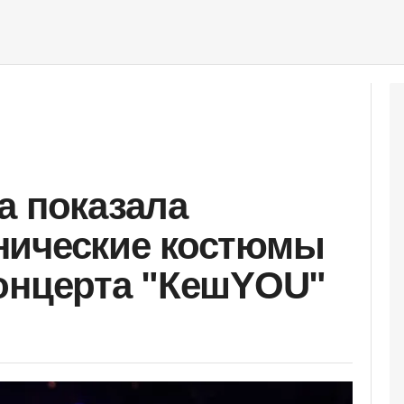
а показала
нические костюмы
онцерта "КешYOU"