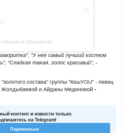
 Elizat Berik (@elizatberik)
 фаворитка", "У нее самый лучший костюм
ь", "Сладкая такая, голос красивый",
-
"золотого состава" группы "КешYOU" - певиц
т Жолдыбаевой и Айданы Меденовой
-
ный контент и новости только
одпишитесь на Telegram!
Подписаться