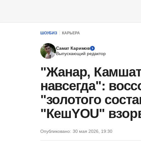
ШОУБИЗ
КАРЬЕРА
Самат Каримов
Выпускающий редактор
"Жанар, Камшат
навсегда": вос
"золотого соста
"КешYOU" взорв
Опубликовано:
30 мая 2026, 19:30