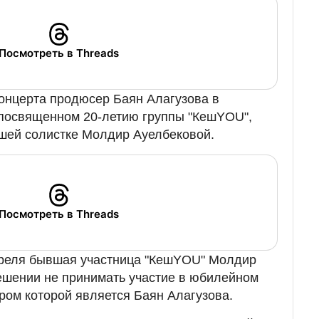
Посмотреть в Threads
онцерта продюсер Баян Алагузова в
посвященном 20-летию группы "КешYOU",
шей солистке Молдир Ауелбековой.
Посмотреть в Threads
апреля бывшая участница "КешYOU" Молдир
ешении не принимать участие в юбилейном
ром которой является Баян Алагузова.