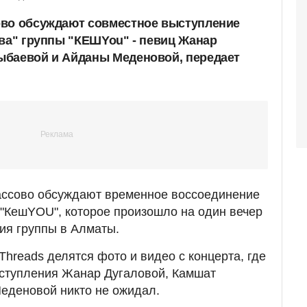
ово обсуждают совместное выступление
ава" группы "КЕШYou" - певиц Жанар
ыбаевой и Айданы Меденовой, передает
массово обсуждают временное воссоединение
ы "КешYOU", которое произошло на один вечер
тия группы в Алматы.
Threads делятся фото и видео с концерта, где
ыступления Жанар Дугаловой, Камшат
деновой никто не ожидал.