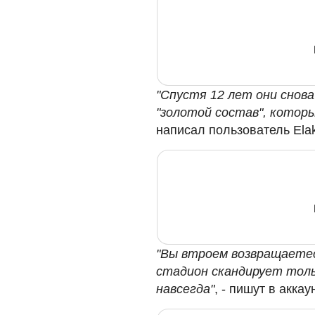
"Спустя 12 лет они снов
"золотой состав", которы
написал пользователь Еlak
"Вы втроем возвращаетес
стадион скандирует толь
навсегда"
, - пишут в акка