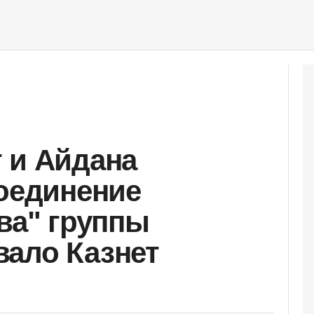
 и Айдана
соединение
ва" группы
ало Казнет