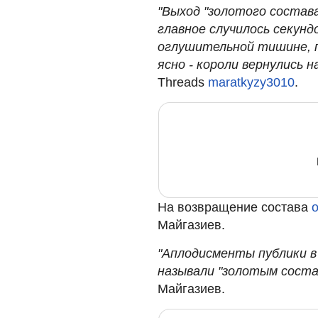
"Выход "золотого состава
главное случилось секунд
оглушительной тишине, п
ясно - короли вернулись н
Threads
maratkyzy3010
.
На возвращение состава
Майгазиев.
"Аплодисменты публики в
называли "золотым состав
Майгазиев.