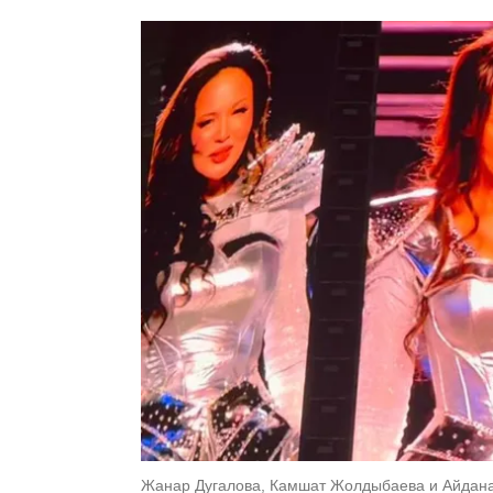
Жанар Дугалова, Камшат Жолдыбаева и Айдана 