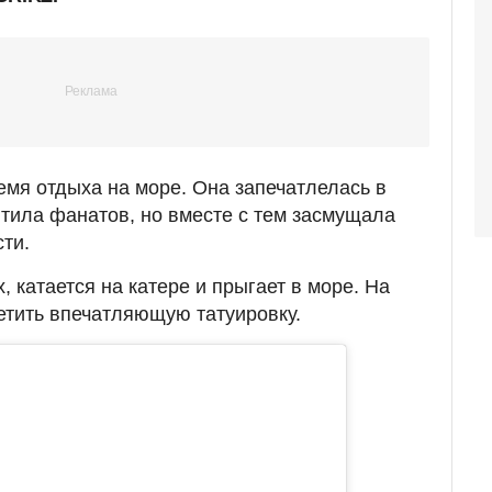
емя отдыха на море. Она запечатлелась в
итила фанатов, но вместе с тем засмущала
ти.
, катается на катере и прыгает в море. На
етить впечатляющую татуировку.