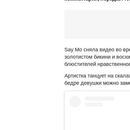
Say Mo сняла видео во вр
золотистом бикини и восх
блюстителей нравственнос
Артистка танцует на скалах
бедре девушки можно зам