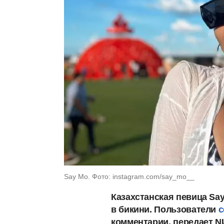
Say Mo. Фото: instagram.com/say_mo__
Казахстанская певица Say
в бикини. Пользователи
с
комментарии, передает N