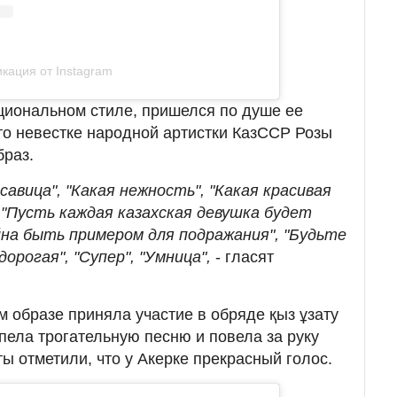
кация от Instagram
циональном стиле, пришелся по душе ее
то невестке народной артистки КазССР Розы
браз.
асавица", "Какая нежность", "Какая красивая
 "Пусть каждая казахская девушка будет
йна быть примером для подражания", "Будьте
орогая", "Супер", "Умница",
- гласят
ом образе приняла участие в обряде қыз ұзату
пела трогательную песню и повела за руку
ты отметили, что у Акерке прекрасный голос.