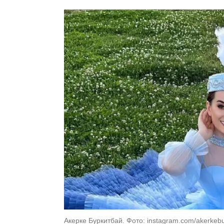
Акерке Буркитбай. Фото: instagram.com/akerkebu