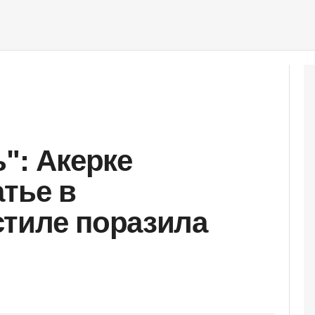
": Акерке
атье в
тиле поразила