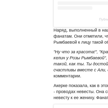
Публи
Наряд, выполненный в на
фанатам. Они отметили, ч
Рымбаевой к лицу такой о
"Ну что за красота!", "Кр
келин у Розы Рымбаевой",
такой, как ты. Ты досто
счастливы вместе с Али, д
комментарии.
Акерке показала, как в эт
- проводах невесты. Она с
невесту к ее жениху. Фана