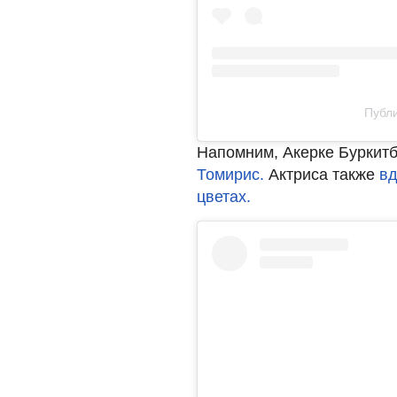
Публи
Напомним, Акерке Буркит
Томирис.
Актриса также
вд
цветах.