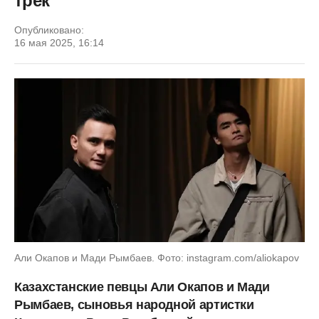
трек
Опубликовано:
16 мая 2025, 16:14
Али Окапов и Мади Рымбаев. Фото: instagram.com/aliokapov
Казахстанские певцы Али Окапов и Мади
Рымбаев, сыновья народной артистки