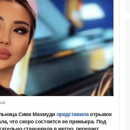
udi
ельница Сиви Махмуди
представила
отрывок
ала, что скоро состоится ее премьера. Под
ательно станцевала в метро, передает