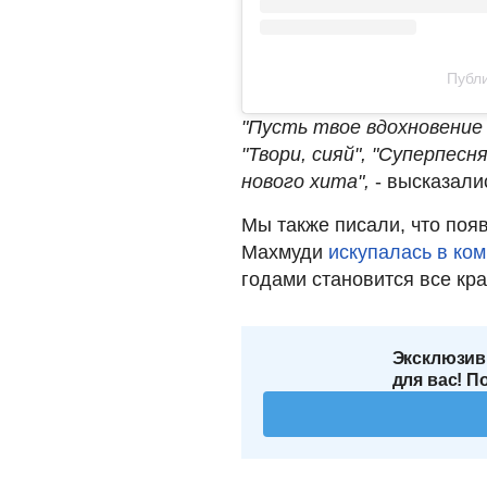
Публи
"Пусть твое вдохновение
"Твори, сияй", "Суперпесн
нового хита",
- высказали
Мы также писали, что поя
Махмуди
искупалась в ко
годами становится все кр
Эксклюзив
для вас! П