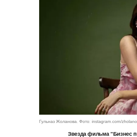
Гульназ Жоланова. Фото: instagram.com/zholan
Звезда фильма "Бизнес п