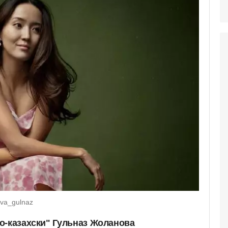
ova_gulnaz
о-казахски" Гульназ Жоланова