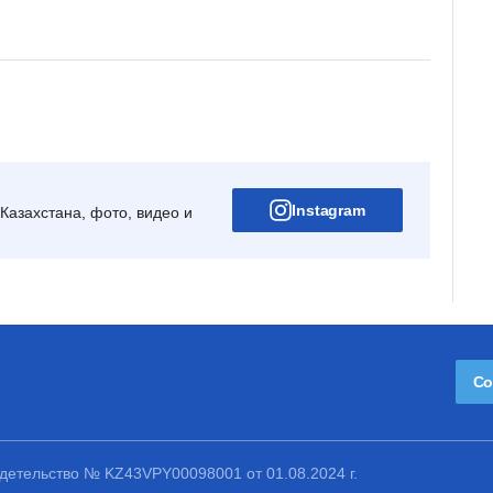
Instagram
Казахстана, фото, видео и
Со
етельство № KZ43VPY00098001 от 01.08.2024 г.