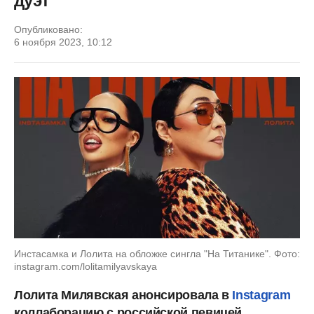
дуэт
Опубликовано:
6 ноября 2023, 10:12
Инстасамка и Лолита на обложке сингла "На Титанике". Фото:
instagram.com/lolitamilyavskaya
Лолита Милявская анонсировала в
Instagram
коллаборацию с российской певицей