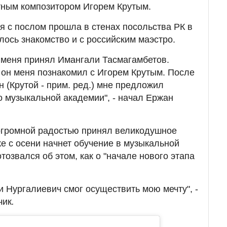
тным композитором Игорем Крутым.
я с послом прошла в стенах посольства РК в
лось знакомство и с российским маэстро.
 меня принял Имангали Тасмагамбетов.
он меня познакомил с Игорем Крутым. После
 (Крутой - прим. ред.) мне предложил
о музыкальной академии", - начал Ержан
 огромной радостью принял великодушное
е с осени начнет обучение в музыкальной
озвался об этом, как о "начале нового этапа
и Нургалиевич смог осуществить мою мечту", -
чик
.