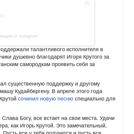
кация от Instagram
оддержали талантливого исполнителя в
счики душевно благодарят Игоря Крутого за
станским самородкам проявить себя за
азал существенную поддержку и другому
машу Кудайбергену. В апреле этого года
 Крутой
сочинил новую песню
специально для
. Слава Богу, все встает на свои места. Удачи
тера, как Игорь Крутой. Это замечательный,
 Пусть все у тебя получится и пусть все