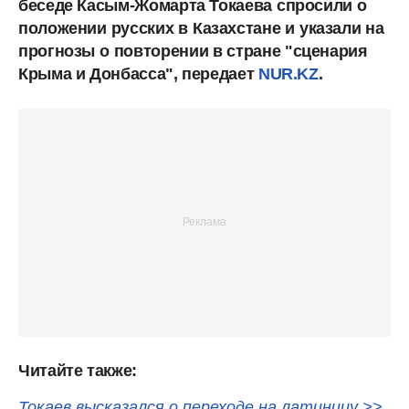
беседе Касым-Жомарта Токаева
спросили
о
положении
русских
в
Казахстане
и
указали
на
прогнозы
о
повторении
в стране "сценария
Крыма и Донбасса", передает
NUR.KZ
.
Читайте также:
Токаев высказался о переходе на латиницу >>