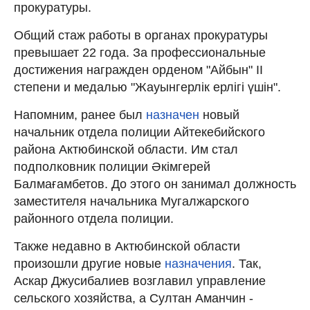
прокуратуры.
Общий стаж работы в органах прокуратуры
превышает 22 года. За профессиональные
достижения награжден орденом "Айбын" II
степени и медалью "Жауынгерлік ерлігі үшін".
Напомним, ранее был
назначен
новый
начальник отдела полиции Айтекебийского
района Актюбинской области. Им стал
подполковник полиции Әкімгерей
Балмағамбетов. До этого он занимал должность
заместителя начальника Мугалжарского
районного отдела полиции.
Также недавно в Актюбинской области
произошли другие новые
назначения
. Так,
Аскар Джусибалиев возглавил управление
сельского хозяйства, а Султан Аманчин -