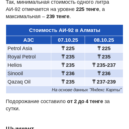
Так, минимальная стоимость одного литра
АИ-92 отмечается на уровне
225 тенге
, а
максимальная –
239 тенге
.
Стоимость АИ-92 в Алматы
АЗС
07.10.25
08.10.25
Petrol Asia
₸ 225
₸ 225
Royal Petrol
₸ 235
₸ 235
Helios
₸ 235
₸ 235-237
Sinooil
₸ 236
₸ 236
Qazaq Oil
₸ 235
₸ 237-239
На основе данных "Яндекс Карты"
Подорожание составило
от 2 до 4 тенге
за
сутки.
Шымкент