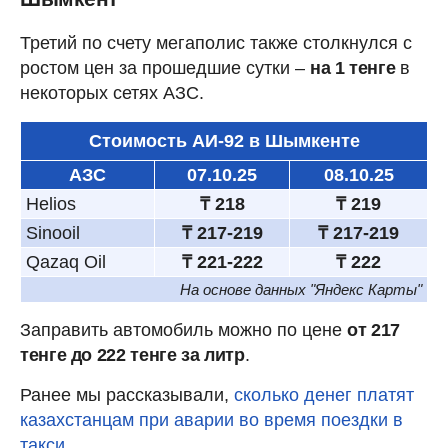
Третий по счету мегаполис также столкнулся с
ростом цен за прошедшие сутки –
на 1 тенге
в
некоторых сетях АЗС.
Стоимость АИ-92 в Шымкенте
АЗС
07.10.25
08.10.25
Helios
₸ 218
₸ 219
Sinooil
₸ 217-219
₸ 217-219
Qazaq Oil
₸ 221-222
₸ 222
На основе данных "Яндекс Карты"
Заправить автомобиль можно по цене
от 217
тенге до 222 тенге за литр
.
Ранее мы рассказывали,
сколько денег платят
казахстанцам при аварии во время поездки в
такси
.