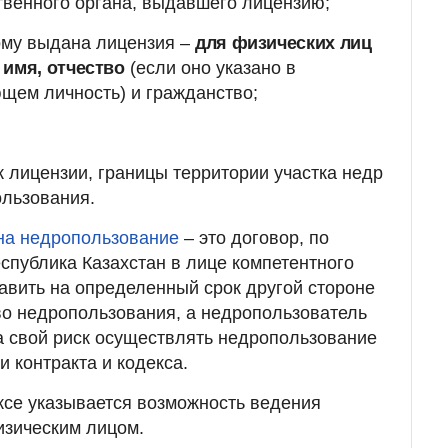
твенного органа, выдавшего лицензию;
ому выдана лицензия –
для физических лиц
имя, отчество
(если оно указано в
щем личность) и гражданство;
к лицензии, границы территории участка недр
ользования.
 на недропользование
– это договор, по
еспублика Казахстан в лице компетентного
тавить на определенный срок другой стороне
о недропользования, а недропользователь
на свой риск осуществлять недропользование
и контракта и кодекса.
ксе указывается возможность ведения
изическим лицом.