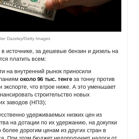
er Dazeley/Getty Images
 в источнике, за дешевые бензин и дизель на
тся платить всем:
ти на внутренний рынок приносили
паниям
около 96 тыс. тенге
за тонну против
 экспорте, что втрое ниже. А это уменьшает
нансировать строительство новых
х заводов (НПЗ);
кусственно удерживаемых низких цен из
тва на дотации по их удержанию, на докупки
о более дорогим ценам из других стран в
а. При этом бюджет недополучает налоги от