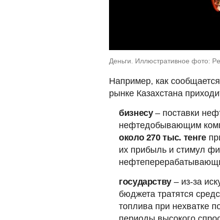
Деньги. Иллюстративное фото: Pet
Например, как сообщается
рынке Казахстана приходи
бизнесу
– поставки неф
нефтедобывающим ком
около 270 тыс. тенге
при
их прибыль и стимул фи
нефтеперерабатывающи
государству
– из-за ис
бюджета тратятся средс
топлива при нехватке п
периоды высокого спрос