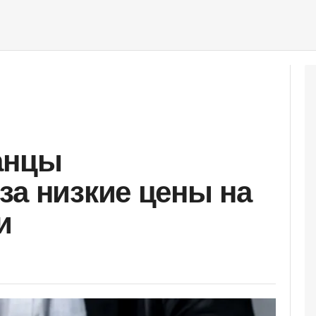
анцы
за низкие цены на
и