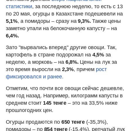
статистики
, за последнюю неделю, то есть с 13
по 20 мая, огурцы в Казахстане подешевели на
5,1%
, а помидоры – сразу на
9,3%.
Также цены
заметно упали на белокочанную капусту – на
6,4%.
Зато "вырвались вперед" другие овощи. Так,
картофель в стране подорожал на
4,5%
за
неделю, а морковь – на
6,8%.
Цены на лук за
это время выросли на
2,3%
, причем
рост
фиксировался и ранее.
Отметим, что почти все овощи сейчас дешевле,
чем год назад. Например, килограмм капусты в
среднем стоит
145 тенге
– это на 33,5% ниже
прошлогодних цен.
Огурцы продаются по
650 тенге
(-35,3%),
помидоры – по
854 тенге
(-15,4%), репчатый лук