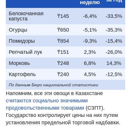
неделю
Белокочанная
₸145
-6,4%
-33,5%
капуста
Огурцы
₸650
-5,1%
-35,3%
Помидоры
₸854
-9,3%
-15,4%
Репчатый лук
₸151
2,3%
-26,0%
Морковь
₸248
6,8%
14,3%
Картофель
₸240
4,5%
-12,5%
По данным Бюро национальной статистики
Напомним, все эти овощи в Казахстане
считаются социально значимыми
продовольственными товарами
(СЗПТ).
Государство контролирует цены на них путем
установления предельной торговой надбавки.