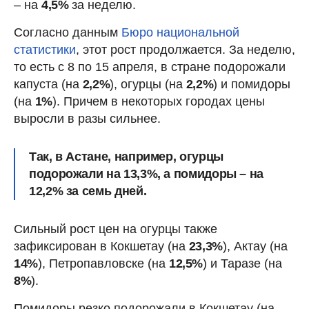
– на
4,5%
за неделю.
Согласно данным
Бюро национальной
статистики
, этот рост продолжается. За неделю,
то есть с 8 по 15 апреля, в стране подорожали
капуста (на
2,2%
), огурцы (на
2,2%
) и помидоры
(на
1%
). Причем в некоторых городах цены
выросли в разы сильнее.
Так, в Астане, например, огурцы
подорожали на
13,3%
, а помидоры – на
12,2%
за семь дней.
Сильный рост цен на огурцы также
зафиксирован в Кокшетау (на
23,3%
), Актау (на
14%
), Петропавловске (на
12,5%
) и Таразе (на
8%
).
Помидоры резко подорожали в Кокшетау (на