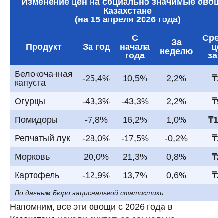
Изменение цен на социально значимые ово
Казахстане
(на 15 апреля 2026 года)
С
Ср
За
Продукт
За год
начала
ц
неделю
года
за
Белокочанная
-25,4%
10,5%
2,2%
₸
капуста
Огурцы
-43,3%
-43,3%
2,2%
₸
Помидоры
-7,8%
16,2%
1,0%
₸1
Репчатый лук
-28,0%
-17,5%
-0,2%
₸
Морковь
20,0%
21,3%
0,8%
₸
Картофель
-12,9%
13,7%
0,6%
₸
По данным Бюро национальной статистики
Напомним, все эти овощи с 2026 года в