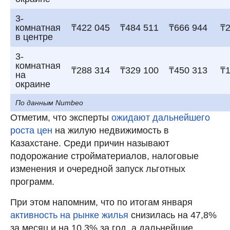
3-
комнатная
₸422 045
₸484 511
₸666 944
₸2
в центре
3-
комнатная
₸288 314
₸329 100
₸450 313
₸1
на
окраине
По данным Numbeo
Отметим, что эксперты
ожидают дальнейшего
роста цен
на жилую недвижимость в
Казахстане. Среди причин называют
подорожание стройматериалов, налоговые
изменения и очередной запуск льготных
программ.
При этом напомним, что по итогам января
активность на рынке жилья
снизилась на 47,8%
за месяц и на 10,3% за год, а дальнейшие