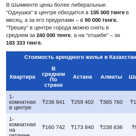
В Шымкенте цены более либеральные.
"Однушка" в центре обходится в
155 000 тенге
в
месяц, а за его пределами – в
90 000 тенге.
"Трешку" в центре города можно снять в
среднем за
240 000 тенге
, а на "отшибе" – за
183 333 тенге.
Стоимость арендного жилья в Казахста
В
среднем
Квартира
Астана
Алматы
Ш
По
стране
1-
комнатная
₸236 941
₸259 402
₸365 760
₸1
в центре
1-
комнатная
₸160 742
₸173 840
₸238 636
₸
на
окраине