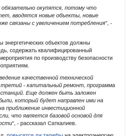
 обязательно окупятся, потому что
ет, вводятся новые объекты, новые
же связаны с увеличением потребления
", -
ды энергетических объектов должны
редь, содержать квалифицированный
 мероприятия по производству безопасности
роприятиям.
ведение качественной технической
 третий - капитальный ремонт, программа
 станций. Еще должен быть заложен
были, который будет направлен ими на
на приближение инвестиционной
ли, что является базовой основой для
ности
", - рассказал Саткалиев.
ал,
повысятся ли тарифы
на электроэнергию.