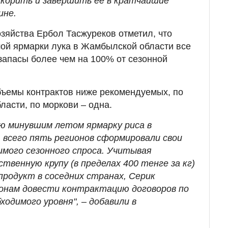
скорить и завершить ее в кратчайшие
ине.
озяйства Ербол Тасжуреков отметил, что
ой ярмарки лука в Жамбылской области все
запасы более чем на 100% от сезонной
объемы контрактов ниже рекомендуемых, по
ласти, по моркови – одна.
ю минувшим летом ярмарку риса в
 всего пять регионов сформировали свои
имого сезонного спроса. Учитывая
твенную крупу (в пределах 400 тенге за кг)
продукт в соседних странах, Серик
онам довести контрактацию договоров по
ходимого уровня", – добавили в