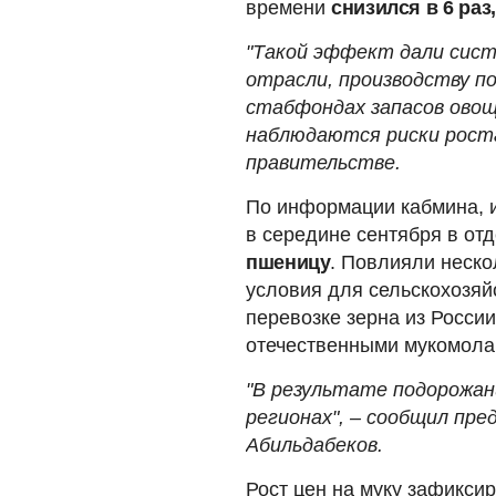
времени
снизился в 6 раз
"Такой эффект дали сист
отрасли, производству п
стабфондах запасов овощ
наблюдаются риски роста
правительстве.
По информации кабмина, 
в середине сентября в от
пшеницу
. Повлияли неск
условия для сельскохозяй
перевозке зерна из Росси
отечественными мукомола
"В результате подорожан
регионах", – сообщил пр
Абильдабеков.
Рост цен на муку зафикси