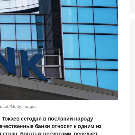
eLab/Getty Images
Токаев сегодня в послании народу
течественные банки относят к одним из
стран, богатых ресурсами, передает