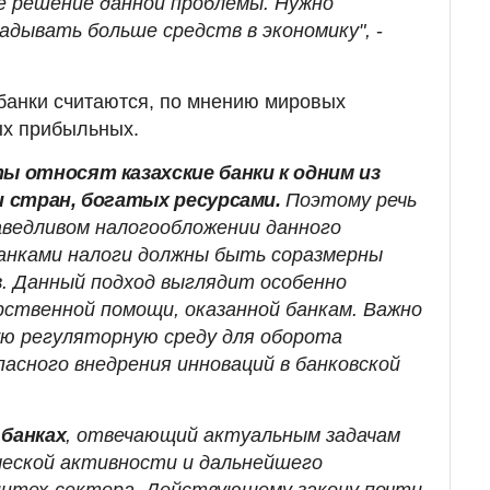
 решение данной проблемы. Нужно
адывать больше средств в экономику",
-
 банки считаются, по мнению мировых
ых прибыльных.
 относят казахские банки к одним из
 стран, богатых ресурсами.
Поэтому речь
раведливом налогообложении данного
анками налоги должны быть соразмерны
в. Данный подход выглядит особенно
рственной помощи, оказанной банкам. Важно
ю регуляторную среду для оборота
асного внедрения инноваций в банковской
 банках
, отвечающий актуальным задачам
ческой активности и дальнейшего
интех-сектора. Действующему закону почти