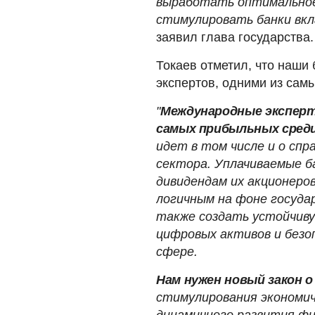
выработать оптимальное
стимулировать банки вкл
заявил глава государства.
Токаев отметил, что наши
экспертов, одними из сам
"
Международные эксперты
самых прибыльных среди
идет в том числе и о сп
сектора. Уплачиваемые б
дивидендам их акционеро
логичным на фоне госуда
также создать устойчиву
цифровых активов и безоп
сфере.
Нам нужен новый закон о
стимулирования экономи
динамичного развития ф