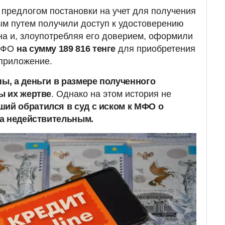
предлогом постановки на учет для получения
м путем получили доступ к удостоверению
на и, злоупотребляя его доверием, оформили
 МФО
на сумму 189 816 тенге
для приобретения
 приложение.
, а деньги в размере полученного
ы их жертве
. Однако на этом история не
ший обратился в суд с иском к МФО о
а недействительным.