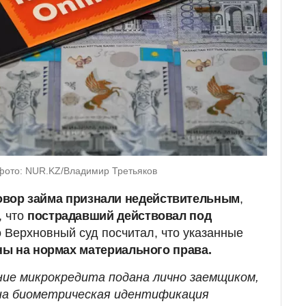
фото: NUR.KZ/Владимир Третьяков
овор займа признали недействительным
,
, что
пострадавший действовал под
о Верхновный суд посчитал, что указанные
ы на нормах материального права.
ение микрокредита подана лично заемщиком,
на биометрическая идентификация