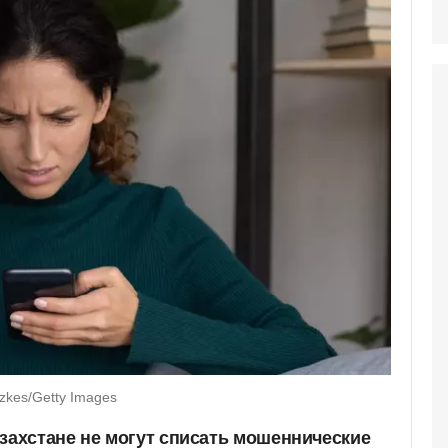
zkes/Getty Images
азахстане не могут списать мошеннические