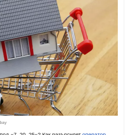
abay
под «7–20–25»? Как разъясняет
оператор