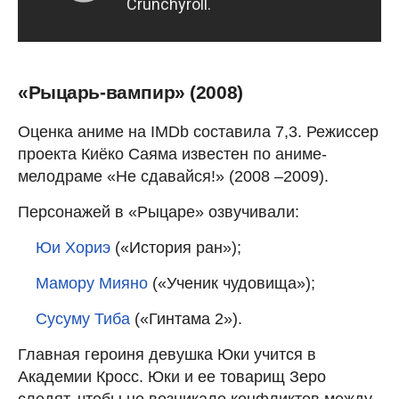
«Рыцарь-вампир» (2008)
Оценка аниме на IMDb составила 7,3. Режиссер
проекта Киёко Саяма известен по аниме-
мелодраме «Не сдавайся!» (2008 –2009).
Персонажей в «Рыцаре» озвучивали:
Юи Хориэ
(«История ран»);
Мамору Мияно
(«Ученик чудовища»);
Сусуму Тиба
(«Гинтама 2»).
Главная героиня девушка Юки учится в
Академии Кросс. Юки и ее товарищ Зеро