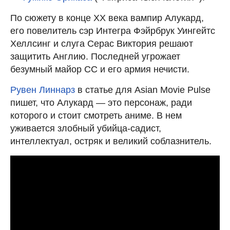
По сюжету в конце XX века вампир Алукард,
его повелитель сэр Интегра Фэйрбрук Уингейтс
Хеллсинг и слуга Серас Виктория решают
защитить Англию. Последней угрожает
безумный майор СС и его армия нечисти.
Рувен Линнарз
в статье для Asian Movie Pulse
пишет, что Алукард — это персонаж, ради
которого и стоит смотреть аниме. В нем
уживается злобный убийца-садист,
интеллектуал, остряк и великий соблазнитель.