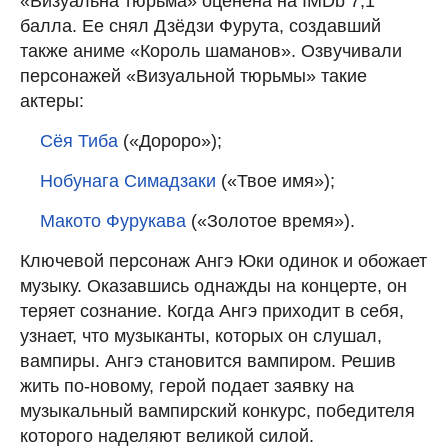
«Визуальна тюрьма» оценена на IMDb 7,1
балла. Ее снял Дзёдзи Фурута, создавший
также аниме «Король шаманов». Озвучивали
персонажей «Визуальной тюрьмы» такие
актеры:
Сёя Тиба
(«Дороро»);
Нобунага Симадзаки
(«Твое имя»);
Макото Фурукава
(«Золотое время»).
Ключевой персонаж Ангэ Юки одинок и обожает
музыку. Оказавшись однажды на концерте, он
теряет сознание. Когда Ангэ приходит в себя,
узнает, что музыканты, которых он слушал,
вампиры. Ангэ становится вампиром. Решив
жить по-новому, герой подает заявку на
музыкальный вампирский конкурс, победителя
которого наделяют великой силой.