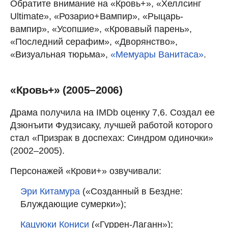
Обратите внимание на «Кровь+», «Хеллсинг
Ultimate», «Розарио+Вампир», «Рыцарь-
вампир», «Усопшие», «Кровавый парень»,
«Последний серафим», «Дворянство»,
«Визуальная тюрьма»,
«Мемуары Ванитаса»
.
«Кровь+» (2005–2006)
Драма получила на IMDb оценку 7,6. Создал ее
Дзюнъити Фудзисаку, лучшей работой которого
стал «Призрак в доспехах: Синдром одиночки»
(2002–2005).
Персонажей «Крови+» озвучивали:
Эри Китамура
(«Созданный в Бездне:
Блуждающие сумерки»);
Кацуюки Кониси
(«Гуррен-Лаганн»);