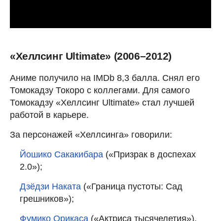
«Хеллсинг Ultimate» (2006–2012)
Аниме получило на IMDb 8,3 балла. Снял его
Томокадзу Токоро с коллегами. Для самого
Томокадзу «Хеллсинг Ultimate» стал лучшей
работой в карьере.
За персонажей «Хеллсинга» говорили:
Йошико Сакакибара
(«Призрак в доспехах
2.0»);
Дзёдзи Наката
(«Граница пустоты: Сад
грешников»);
Фумико Орикаса
(«Актриса тысячелетия»).