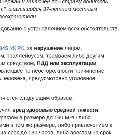
задержан и заключен под стражу водитель
а", оказавшийся 37-летним местным
авоохранители.
дование с установлением всех обстоятельств
345 УК РК
, за
нарушение
лицом,
, троллейбусом, трамваем либо другим
ым средством,
ПДД или эксплуатации
повлекшее по неосторожности причинение
 человека, предусмотрено уголовное
ляются следующим образом:
лучил
вред здоровью средней тяжести
,
трафом в размере до 160 МРП либо
ми в том же размере, либо привлечением к
а срок до 160 часов, либо арестом на срок