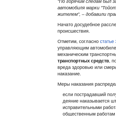
"По горячим следам был 
автомобиля марки "Тойот
жителем", – добавили пр
Начато досудебное рассле
происшествия.
Отметим, согласно
статье 
управляющим автомобилем
механическим транспортн
транспортных средств
, 
вреда здоровью или смерь
наказание.
Меры наказания распреде
если пострадавший по
деяние наказывается ш
исправительными работа
общественным работам н