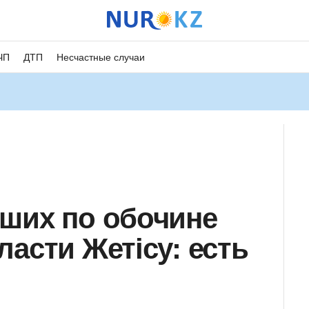
ЧП
ДТП
Несчастные случаи
ших по обочине
асти Жетісу: есть