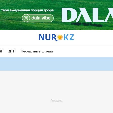
ЧП
ДТП
Несчастные случаи