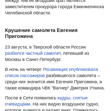
Между тем ее младший брат является
заместителем прокурора города Еманжелинска
Челябинской области.
Крушение самолета Евгения
Пригожина
23 августа, в Тверской области России
разбился частный самолет
, летевший из
Москвы в Санкт-Петербург.
В ночь на четверг
Росавиация опубликовала
список пассажиров
разбившегося самолета –
среди них значится имя Евгения Пригожина, а
также командира ЧВК "Вагнер" Дмитрия Уткина.
После в Сети появились
кадры, снятые
очевидцами
. На них видно воздушное судно,
которое дымится и падает вниз. Отмечалось,