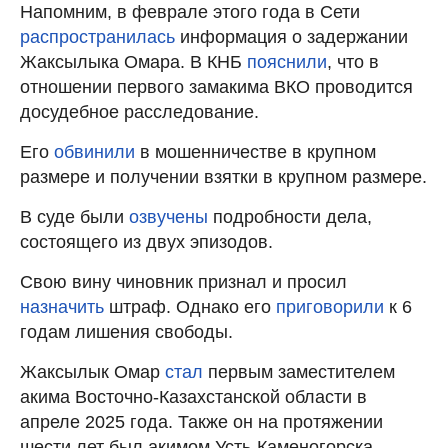
Напомним, в феврале этого года в Сети
распространилась
информация о задержании
Жаксылыка Омара. В КНБ
пояснили
, что в
отношении первого замакима ВКО проводится
досудебное расследование.
Его
обвинили
в мошенничестве в крупном
размере и получении взятки в крупном размере.
В суде были
озвучены
подробности дела,
состоящего из двух эпизодов.
Свою вину чиновник признал и просил
назначить
штраф. Однако его
приговорили
к 6
годам лишения свободы.
Жаксылык Омар
стал
первым заместителем
акима Восточно-Казахстанской области в
апреле 2025 года. Также он на протяжении
шести лет был акимом Усть-Каменогорска.