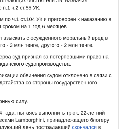
отягчающих обстоятельств, назначил
п.1 ч.2 ст.55 УК.
по ч.1 ст.104 УК и приговорен к наказанию в
 сроком на 1 год 6 месяцев.
ил взыскать с осужденного моральный вред в
 - 3 млн тенге, другого - 2 млн тенге.
ерба суд признал за потерпевшими право на
ажданского судопроизводства.
икации обвинения судом отклонено в связи с
датайства со стороны государственного
онную силу.
4 года, пытаясь выполнить трюк, 22-летний
есами Lamborghini, принадлежащего блогеру
ледующий день пострадавший
скончался
в