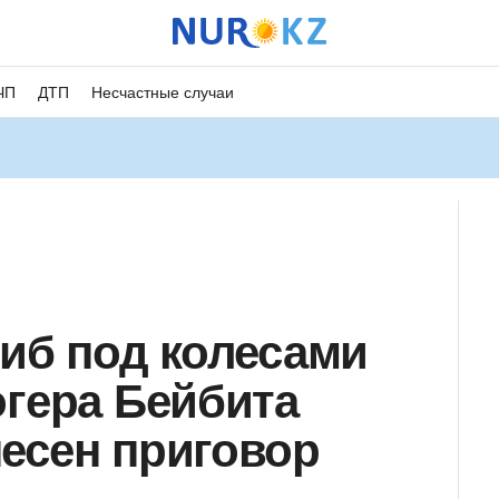
ЧП
ДТП
Несчастные случаи
гиб под колесами
огера Бейбита
есен приговор