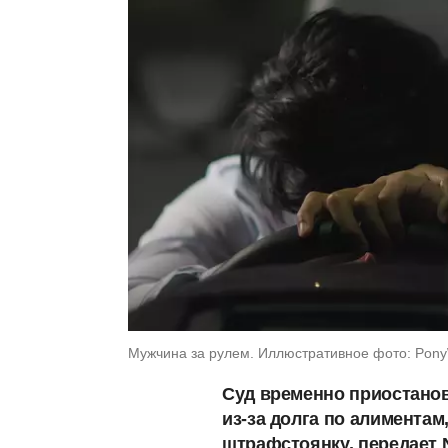
Мужчина за рулем. Иллюстративное фото: Pony
Суд временно приостано
из-за долга по алиментам
штрафстоянку, передает 