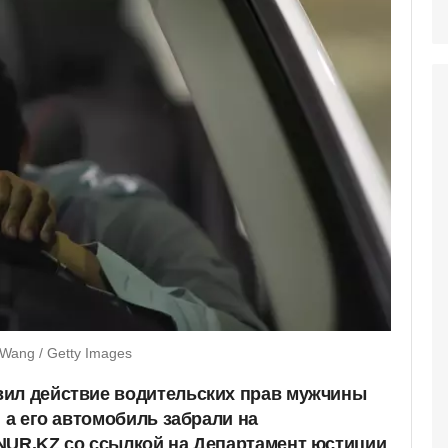
Wang / Getty Images
вил действие водительских прав мужчины
, а его автомобиль забрали на
NUR.KZ со ссылкой на Департамент юстиции