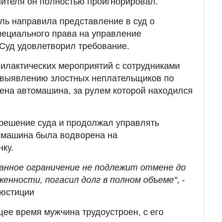
нителя он полностью проигнорировал.
ль направила представление в суд о
пециального права на управление
Суд удовлетворил требование.
илактических мероприятий с сотрудниками
 выявлению злостных неплательщиков по
ена автомашина, за рулем которой находился
решение суда и продолжал управлять
томашина была водворена на
ку.
занное ограничение не подлежит отмене до
енности, погасил долг в полном объеме"
, -
 юстиции
щее время мужчина трудоустроен, с его