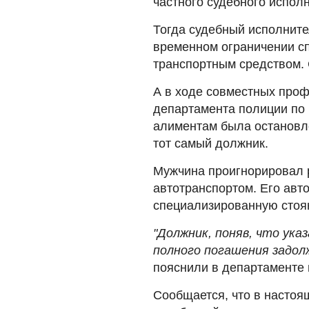
частного судебного испол
Тогда судебный исполните
временном ограничении с
транспортным средством. 
А в ходе совместных проф
департамента полиции по
алиментам была остановл
тот самый должник.
Мужчина проигнорировал 
автотранспортом. Его ав
специализированную стоян
"Должник, поняв, что ука
полного погашения задолж
пояснили в департаменте
Сообщается, что в настоя