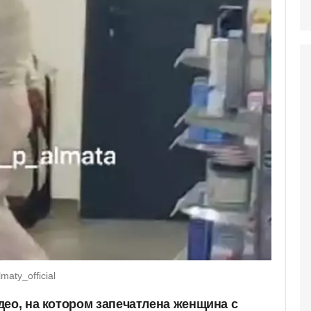
aty_official
део, на котором запечатлена женщина с