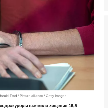
d Tittel / Picture alliance / Getty Images
пецпрокуроры выявили хищения 16,5