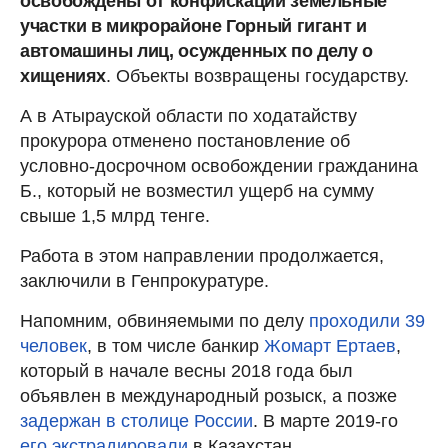
освобождены от конфискации земельные
участки в микрорайоне Горный гигант и
автомашины лиц, осужденных по делу о
хищениях
. Объекты возвращены государству.
А в Атырауской области по ходатайству
прокурора отменено постановление об
условно-досрочном освобождении гражданина
Б., который не возместил ущерб на сумму
свыше 1,5 млрд тенге.
Работа в этом направлении продолжается,
заключили в Генпрокуратуре.
Напомним, обвиняемыми по делу
проходили 39
человек
, в том числе банкир
Жомарт Ертаев
,
который в начале весны 2018 года был
объявлен в международный розыск, а позже
задержан в столице России
. В марте 2019-го
его экстрадировали
в Казахстан.